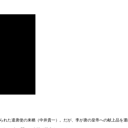
じられた遣唐使の来栖（中井貴一）。だが、李が唐の皇帝への献上品を運