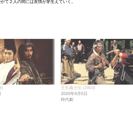
やがて２人の間には友情が芽生えていく。
3)
壬生義士伝 (2003)
日
2020年9月5日
時代劇