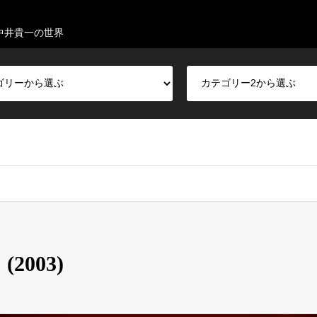
中井貴一の世界
003)