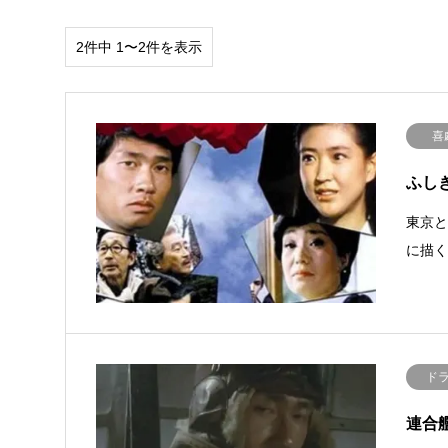
2件中 1〜2件を表示
喜
ふしぎ
東京と
に描
ド
連合艦隊