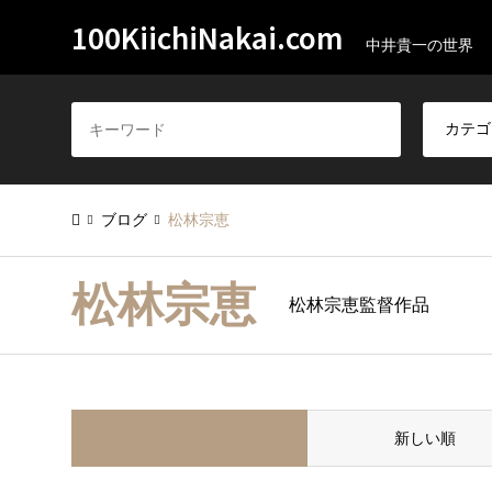
100KiichiNakai.com
中井貴一の世界
ブログ
松林宗恵
松林宗恵
松林宗恵監督作品
並べ替え条件
新しい順