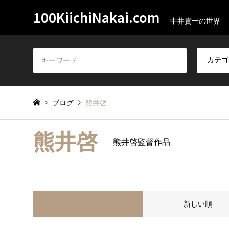
100KiichiNakai.com
中井貴一の世界
ブログ
熊井啓
熊井啓
熊井啓監督作品
並べ替え条件
新しい順